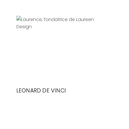
Les details font la
perfection, mais la
perfection n'est pas un
detail.
LEONARD DE VINCI